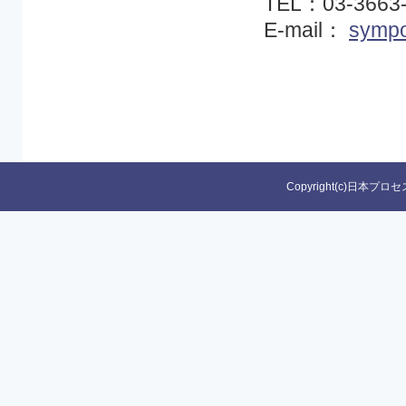
TEL：03-3663
E-mail：
sympo
Copyright(c)日本プロセ