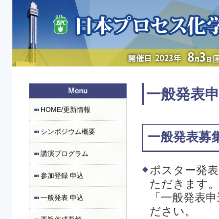
一般発表
HOME/更新情報
シンポジウム概要
一般発表募
講演プログラム
ポスター発
参加登録 申込
ただきます
「一般発表申
一般発表 申込
ださい。