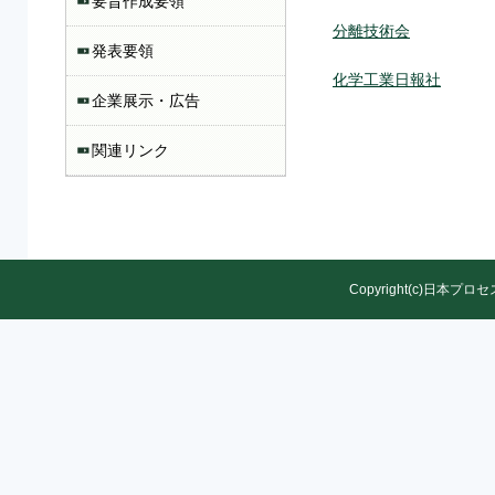
要旨作成要領
分離技術会
発表要領
化学工業日報社
企業展示・広告
関連リンク
Copyright(c)日本プロセ